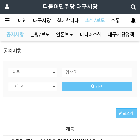
더불어민주당 대구시당
메인
대구시당
함께합니다
소식/보도
소통
공지사항
논평/보도
언론보도
미디어소식
대구시당정책
공지사항
검색
글쓰기
제목