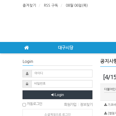
즐겨찾기
RSS 구독
08월 06일(목)
대구시당
공지사
Login
[4/
더불어민
Login
자동로그인
회원가입
|
정보찾기
기초비례
[별첨자
소셜계정으로 로그인