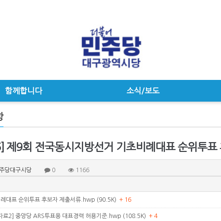
함께합니다
소식/보도
항
15] 제9회 전국동시지방선거 기초비례대표 순위투표
주당대구시당
0
1166
대표 순위투표 후보자 제출서류.hwp (90.5K)
+ 16
료2] 중앙당 ARS투표용 대표경력 허용기준.hwp (108.5K)
+ 4