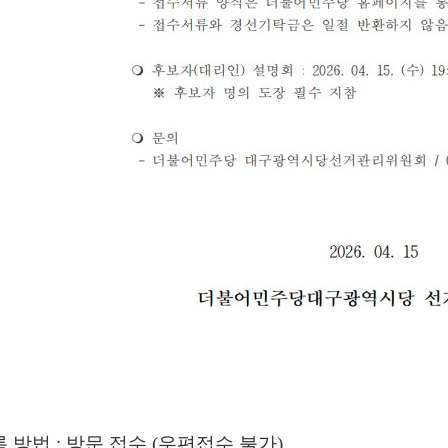
록 방법
:
방문 접수
(
우편접수 불가
)