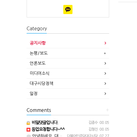
Category
공지사항
논평/보도
언론보도
미디어소식
대구시당정책
일정
Comments
+
비밀댓글입니다.
김종수
08.05
등업요청합니다~^^
김형진
08.05
안녕하세요. 대구시당입니다. 등업 완료되었습니다^^
더불어민주당대구시당
07.27