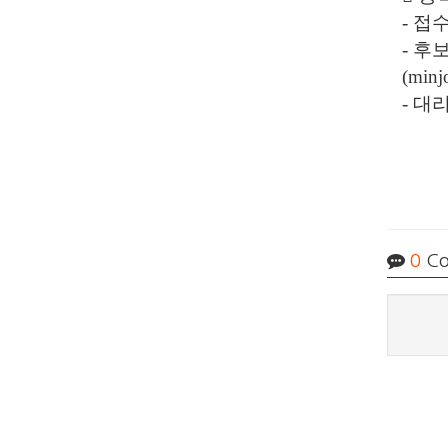
-
접
-
후보
(minj
-
대리
0
Co