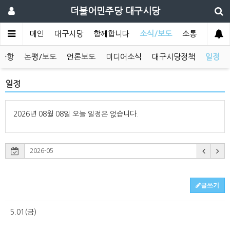
더불어민주당 대구시당
메인
대구시당
함께합니다
소식/보도
소통
사항
논평/보도
언론보도
미디어소식
대구시당정책
일정
일정
2026년 08월 08일 오늘 일정은 없습니다.
글쓰기
5.01(금)