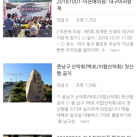
20181001-이은애의원: 대구아리랑
제
댓글 0
조회 7,750
|
[ 이은애 의원 : 제5회 최계란 선생의 대구아
리랑제 참가 ] □ 일시 : 2018.10.01 11:00
~ □ 장소 : 대구 동구 불로천 무심히 지난칠
뻔한 우리것을 알아가며, 소…
더보기
중남구 산악회(백로/이팝산악회) 첫산
행 공지
댓글 0
조회 7,596
|
♡ 중남구 산악회(백로/이팝산악회) 첫산행
공지 ♡ 중.남구 (백로.이팝산악회)공식 첫
산행을 드디어 실시하게 되었습니다.매월
네째주 일요일 대형버스 1대로 출발하기로
'중.남구상…
더보기