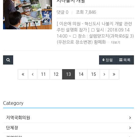
시나불지 개발
댓글 0
조회 7,846
|
[ 이은애 의원 - 혁신도시 나불지 개발 관련
주민 설명회 참가 ] □ 일시 : 2018.09.14
14:00 ~ □ 장소 : 설렘양꼬치(과학로6길 3)
(우천으로 장소변경) 황폐화…
더보기
정렬
목록
11
12
13
14
15
Category
지역국회의원
단체장