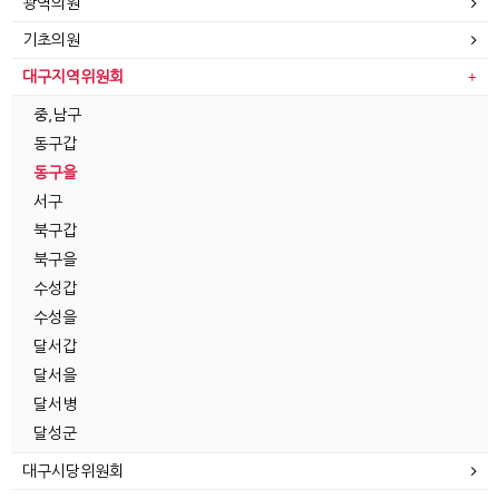
광역의원
기초의원
대구지역위원회
중,남구
동구갑
동구을
서구
북구갑
북구을
수성갑
수성을
달서갑
달서을
달서병
달성군
대구시당위원회