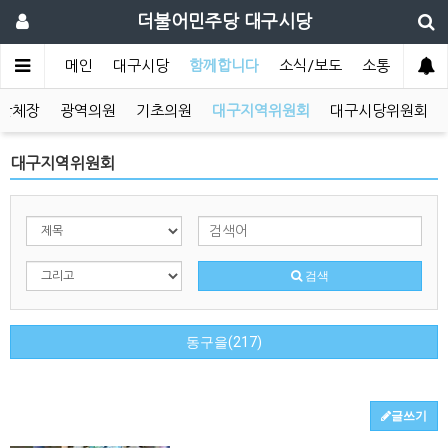
더불어민주당 대구시당
메인
대구시당
함께합니다
소식/보도
소통
단체장
광역의원
기초의원
대구지역위원회
대구시당위원회
대구지역위원회
검색
동구을(217)
글쓰기