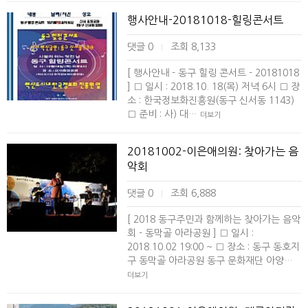
행사안내-20181018-힐링콘서트
댓글 0
조회 8,133
|
[ 행사안내 - 동구 힐링 콘서트 - 20181018
] □ 일시 : 2018.10. 18(목) 저녁 6시 □ 장
소 : 한국정보화진흥원(동구 신서동 1143)
□ 준비 : 사) 대…
더보기
20181002-이은애의원: 찾아가는 음
악회
댓글 0
조회 6,888
|
[ 2018 동구주민과 함께하는 찾아가는 음악
회 - 동막골 아라공원 ] □ 일시 :
2018.10.02 19:00 ~ □ 장소 : 동구 동호지
구 동막골 아라공원 동구 문화재단 아양…
더보기