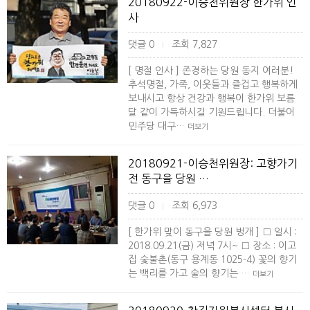
20180922-이승천위원장 한가위 인
사
댓글 0
조회 7,827
|
[ 명절 인사 ] 존경하는 당원 동지 여러분!
추석명절, 가족, 이웃들과 즐겁고 행복하게
보내시고 항상 건강과 행복이 한가위 보름
달 같이 가득하시길 기원드립니다. 더불어
민주당 대구…
더보기
20180921-이승천위원장: 고향가기
전 동구을 당원 …
댓글 0
조회 6,973
|
[ 한가위 맞이 동구을 당원 벙개 ] □ 일시 :
2018.09.21(금) 저녁 7시~ □ 장소 : 이고
집 숯불촌(동구 용계동 1025-4) 꽃의 향기
는 백리를 가고 술의 향기는 …
더보기