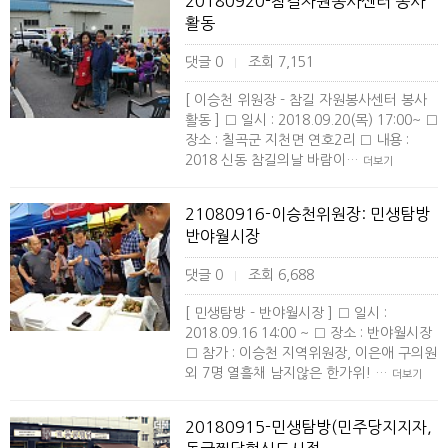
20180920-참길자원봉사센터 봉사
활동
댓글 0
조회 7,151
|
[ 이승천 위원장 - 참길 자원봉사센터 봉사
활동 ] □ 일시 : 2018.09.20(목) 17:00~ □
장소 : 칠곡군 지천면 연호2리 □ 내용 :
2018 신동 참길의날 바람이…
더보기
21080916-이승천위원장: 민생탐방
반야월시장
댓글 0
조회 6,688
|
[ 민생탐방 - 반야월시장 ] □ 일시 :
2018.09.16 14:00 ~ □ 장소 : 반야월시장
□ 참가 : 이승천 지역위원장, 이은애 구의원
외 7명 열흘채 남지않은 한가위! …
더보기
20180915-민생탐방(민주당지지자,