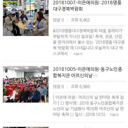
20181007-이은애의원: 2018명품
대구경북박람회
댓글 0
조회 8,462
|
#2018명품대구경북박람회 태풍 콩레이가
무탈하게 지나간 일요일! 축제, 관광, 산업
을 한자리에서 볼수 있는 '2018명품 대구경
북 박람회'에 다녀옵니다.오늘까지 대구 엑
스코에서 …
더보기
20181005-이은애의원-동구노인종
합복지관 어르신의날…
댓글 0
조회 6,966
|
[ 이은애 의원 : 어르신의 날 한마당 축제 참
가 ] □ 행사명 : 2018 동구노인종합복지관
노인의 날 기념행사 제16회 어르신의 날 한
마당 축제 □ 일시 : 2018.10.5(…
더보기