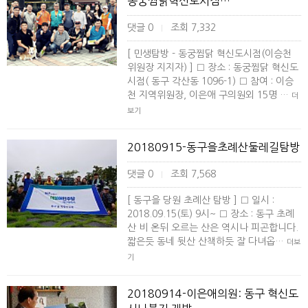
동궁찜닭혁신도시점…
댓글 0
조회 7,332
|
[ 민생탐방 - 동궁찜닭 혁신도시점(이승천
위원장 지지자) ] □ 장소 : 동궁찜닭 혁신도
시점( 동구 각산동 1096-1) □ 참여 : 이승
천 지역위원장, 이은애 구의원외 15명 …
더
보기
20180915-동구을초례산둘레길탐방
댓글 0
조회 7,568
|
[ 동구을 당원 초례산 탐방 ] □ 일시 :
2018.09.15(토) 9시~ □ 장소 : 동구 초례
산 비 온뒤 오르는 산은 역시나 피곤합니다.
짧은듯 동네 뒷산 산책하듯 잘 다녀옵…
더보
기
20180914-이은애의원: 동구 혁신도