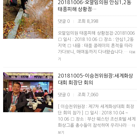
20181006-오말임의원 안심1,2동
태풍피해 상황점…
댓글 0
조회 8,398
|
오말임의원 태풍피해 상황점검-20181006
□ 일시 : 2018.10.06 □ 장소 : 안심1,2동
지역 □ 내용 : 태풍 콩레이의 흔적을 따라
가다보니, 매여동까지 다녀왔습니다.…
더보
기
20181005-이승천위원장:세계화상
대회 회장단 회의
댓글 0
조회 7,060
|
[ 이승천위원장 : 제7차 세계화상대회 회장
단 회의 참가 ] □ 일시 : 2018.10.04 ~
10.06 □ 장소 : 부산 웨스턴 조선호텔 세계
화상그룹 총수들이 참석하여 우리나라…
더
보기