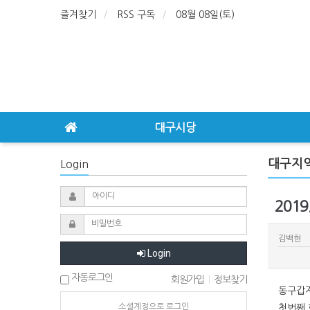
즐겨찾기
RSS 구독
08월 08일(토)
대구시당
대구지
Login
201
김백현
Login
자동로그인
회원가입
|
정보찾기
동구갑지
소셜계정으로 로그인
첫번째 