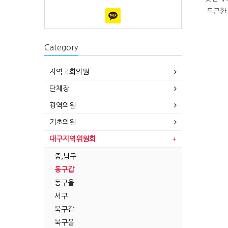
도근환 
Category
지역국회의원
단체장
광역의원
기초의원
대구지역위원회
중,남구
동구갑
동구을
서구
북구갑
북구을