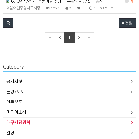
6.13지방선거 더불어민주당 대구광역시당 5대 공약
4
더불어민주당대구시당
5832
3
0
2018.05.18
정렬
1
Category
공지사항
논평/보도
언론보도
미디어소식
대구시당정책
일정