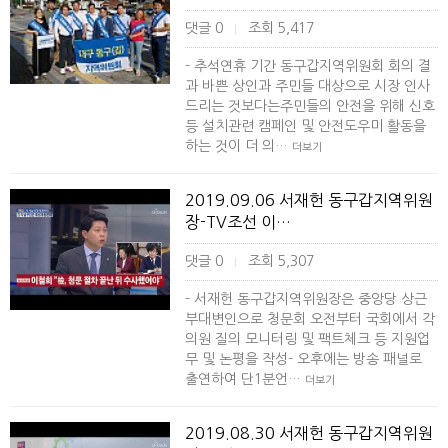
댓글 0
조회 5,417
|
- 추석연휴 기간 동구갑지역위원회 회의 결
과 바쁜 상인과 주민들 대상으로 시장 인사
드리는 것보다는주민들의 안전을 위해 신호
등 설치관련 캠페인 및 안전도우미 활동을
하는 것이 더 의…
더보기
2019.09.06 서재헌 동구갑지역위원
장-TV조선 이…
댓글 0
조회 5,307
|
- 서재헌 동구갑지역위원장은 중앙당 상근
부대변인으로 청문회 오전부터 국회에서 각
의원 질의 모니터링 및 팩트체크 등 지원업
무 및 논평을 작성- 오후에는 방송 패널로
출연하여 단1분언…
더보기
2019.08.30 서재헌 동구갑지역위원