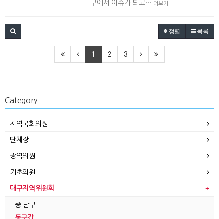
구에서 이슈가 되고…
더보기
정렬
목록
1
2
3
Category
지역국회의원
단체장
광역의원
기초의원
대구지역위원회
중,남구
동구갑