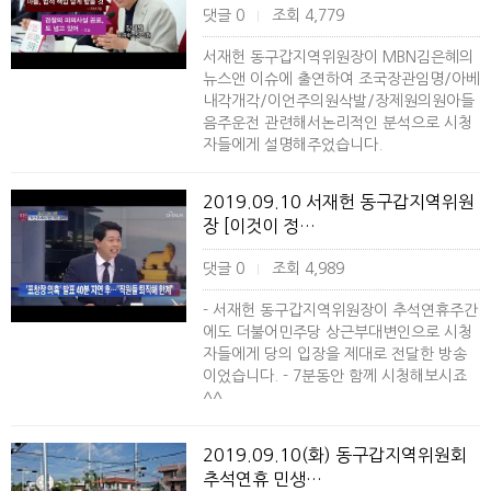
댓글 0
조회 4,779
|
서재헌 동구갑지역위원장이 MBN김은혜의
뉴스앤 이슈에 출연하여 조국장관임명/아베
내각개각/이언주의원삭발/장제원의원아들
음주운전 관련해서논리적인 분석으로 시청
자들에게 설명해주었습니다.
2019.09.10 서재헌 동구갑지역위원
장 [이것이 정…
댓글 0
조회 4,989
|
- 서재헌 동구갑지역위원장이 추석연휴주간
에도 더불어민주당 상근부대변인으로 시청
자들에게 당의 입장을 제대로 전달한 방송
이었습니다. - 7분동안 함께 시청해보시죠
^^
2019.09.10(화) 동구갑지역위원회
추석연휴 민생…