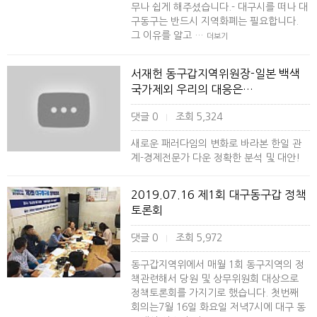
무나 쉽게 해주셨습니다.- 대구시를 떠나 대
구동구는 반드시 지역화폐는 필요합니다.
그 이유를 알고 …
더보기
서재헌 동구갑지역위원장-일본 백색
국가제외 우리의 대응은…
댓글 0
조회 5,324
|
새로운 패러다임의 변화로 바라본 한일 관
계-경제전문가 다운 정확한 분석 및 대안!
2019.07.16 제1회 대구동구갑 정책
토론회
댓글 0
조회 5,972
|
동구갑지역위에서 매월 1회 동구지역의 정
책관련해서 당원 및 상무위원회 대상으로
정책토론회를 가지기로 했습니다. 첫번째
회의는7월 16일 화요일 저녁7시에 대구 동