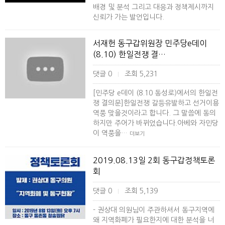
배경 및 분석 그리고 대응과 정책제시까지
신뢰가 가는 발언입니다.
서재헌 동구갑위원장 민주당e데이
(8.10) 한일전쟁 결…
댓글 0
조회 5,231
|
[민주당 e데이 (8.10 동성로)에서의 한일전
쟁 결의문]한일전쟁 갈등유발하고 선거이용
역풍 맞을것이라고 합니다. 그 말씀에 동의
하지만 주어가 바뀌었습니다.아베와 자민당
이 역풍을…
더보기
2019.08.13일 2회 동구갑정책토론
회
댓글 0
조회 5,139
|
- 권상대 의원님이 주관하셔서 동구지역에
왜 지역화폐가 필요한지에 대한 분석을 너