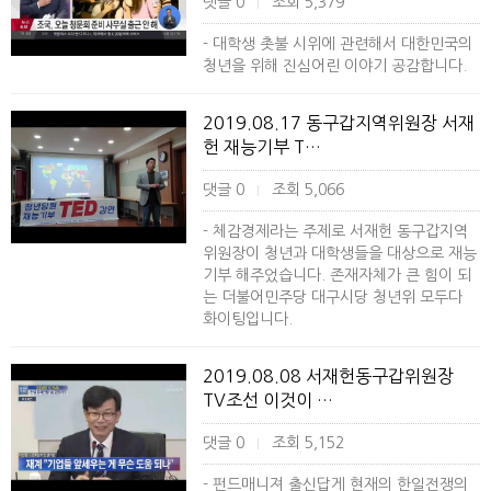
댓글 0
조회 5,379
|
- 대학생 촛불 시위에 관련해서 대한민국의
청년을 위해 진심어린 이야기 공감합니다.
2019.08.17 동구갑지역위원장 서재
헌 재능기부 T…
댓글 0
조회 5,066
|
- 체감경제라는 주제로 서재헌 동구갑지역
위원장이 청년과 대학생들을 대상으로 재능
기부 해주었습니다. 존재자체가 큰 힘이 되
는 더불어민주당 대구시당 청년위 모두다
화이팅입니다.
2019.08.08 서재헌동구갑위원장
TV조선 이것이 …
댓글 0
조회 5,152
|
- 펀드매니져 출신답게 현재의 한일전쟁의