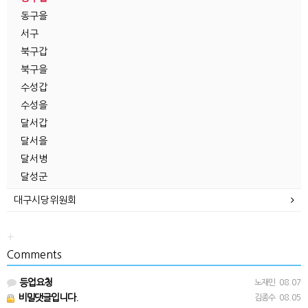
동구을
서구
북구갑
북구을
수성갑
수성을
달서갑
달서을
달서병
달성군
대구시당위원회
+
Comments
등업요청
노재민
08.07
비밀댓글입니다.
김종수
08.05