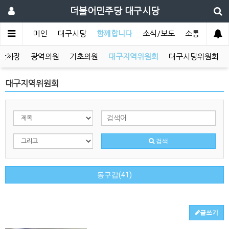
더불어민주당 대구시당
메인
대구시당
함께합니다
소식/보도
소통
단체장
광역의원
기초의원
대구지역위원회
대구시당위원회
대구지역위원회
검색
동구갑(41)
글쓰기