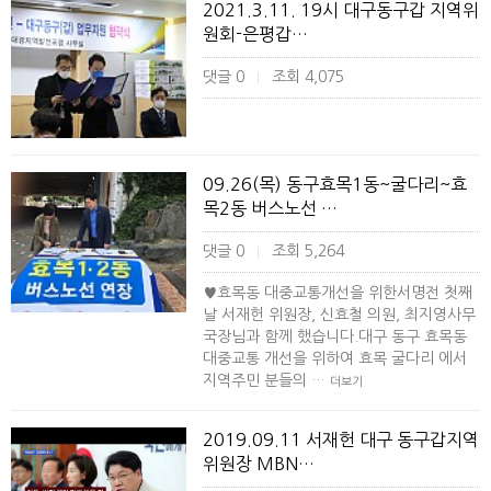
2021.3.11. 19시 대구동구갑 지역위
원회-은평갑…
댓글 0
조회 4,075
|
09.26(목) 동구효목1동~굴다리~효
목2동 버스노선 …
댓글 0
조회 5,264
|
♥효목동 대중교통개선을 위한서명전 첫째
날 서재헌 위원장, 신효철 의원, 최지영사무
국장님과 함께 했습니다.대구 동구 효목동
대중교통 개선을 위하여 효목 굴다리 에서
지역주민 분들의 …
더보기
2019.09.11 서재헌 대구 동구갑지역
위원장 MBN…