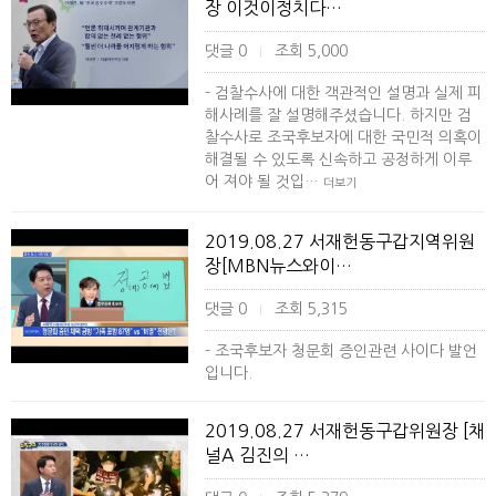
장 이것이정치다…
댓글 0
조회 5,000
|
- 검찰수사에 대한 객관적인 설명과 실제 피
해사례를 잘 설명해주셨습니다. 하지만 검
찰수사로 조국후보자에 대한 국민적 의혹이
해결될 수 있도록 신속하고 공정하게 이루
어 져야 될 것입…
더보기
2019.08.27 서재헌동구갑지역위원
장[MBN뉴스와이…
댓글 0
조회 5,315
|
- 조국후보자 청문회 증인관련 사이다 발언
입니다.
2019.08.27 서재헌동구갑위원장 [채
널A 김진의 …