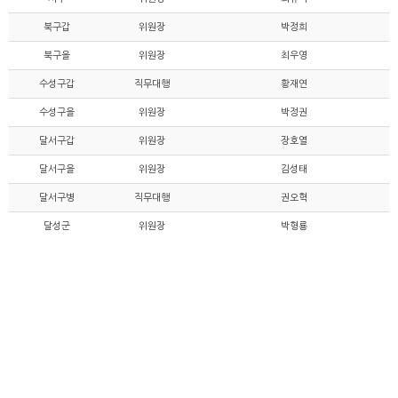
북구갑
위원장
박정희
북구을
위원장
최우영
수성구갑
직무대행
황재연
수성구을
위원장
박정권
달서구갑
위원장
장호열
달서구을
위원장
김성태
달서구병
직무대행
권오혁
달성군
위원장
박형룡