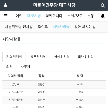
더불어민주당 대구시당
메인
대구시당
함께합니다
소식/보도
소통
시당위원장 인사말
조직도
시당사람들
찾아 오시는길
시당사람들
지역위원회
상무위원회
상설위원회
특별위원회
의원
사무처
지역위원회
직책
성 명
중남구
위원장
허 소
동구군위군갑
위원장
신효철
동구군위군을
위원장
이승천
서구
위원장
최규식