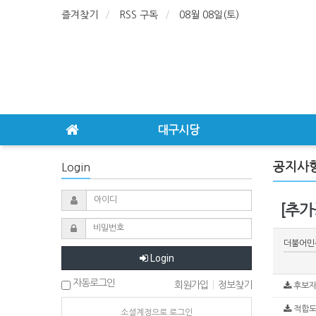
즐겨찾기
RSS 구독
08월 08일(토)
대구시당
공지사
Login
[추가
더불어민
Login
자동로그인
회원가입
|
정보찾기
후보자 
적합도조
소셜계정으로 로그인