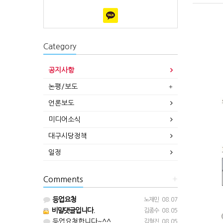
Category
공지사항
논평/보도
언론보도
미디어소식
대구시당정책
일정
Comments
+
등업요청
노재민
08.07
비밀댓글입니다.
김종수
08.05
등업요청합니다~^^
김형진
08.05