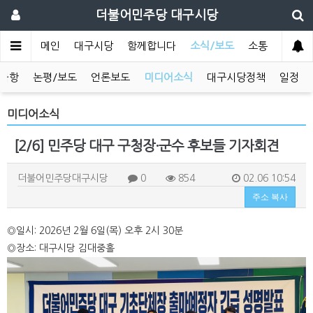
더불어민주당 대구시당
메인
대구시당
함께합니다
소식/보도
소통
사항
논평/보도
언론보도
미디어소식
대구시당정책
일정
미디어소식
[2/6] 민주당 대구 구청장·군수 후보들 기자회견
더불어민주당대구시당
0
854
02.06 10:54
주소 복사
◎일시: 2026년 2월 6일(목) 오후 2시 30분
◎장소: 대구시당 김대중홀