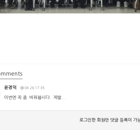
mments
윤경덕
04.26 17:35
이번엔 꼭 좀 바꿔봅시다. 제발...
로그인한 회원만 댓글 등록이 가