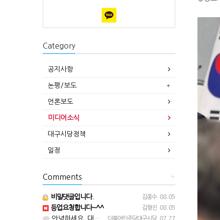
Category
공지사항
논평/보도
언론보도
미디어소식
대구시당정책
일정
Comments
+
비밀댓글입니다.
김종수
08.05
등업요청합니다~^^
김형진
08.05
안녕하세요. 대구시당입니다. 등업 완료되었습니다^^
더불어민주당대구시당
07.27