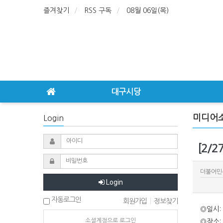
즐겨찾기
RSS 구독
08월 06일(목)
대구시당
미디어
Login
[2/
더불어민
Login
자동로그인
회원가입
|
정보찾기
◎일시: 
소셜계정으로 로그인
◎장소: