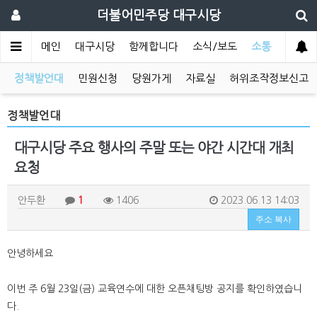
더불어민주당 대구시당
메인
대구시당
함께합니다
소식/보도
소통
정책발언대
민원신청
당원가게
자료실
허위조작정보신고
정책발언대
대구시당 주요 행사의 주말 또는 야간 시간대 개최
요청
안두환
1
1406
2023.06.13 14:03
주소 복사
안녕하세요
이번 주 6월 23일(금) 교육연수에 대한 오픈채팅방 공지를 확인하였습니
다.