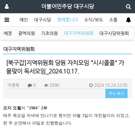
더불어민주당 대구시당
메인
대구시당
함께합니다
소식/보도
소통
단체장
광역의원
기초의원
대구지역위원회
대구시당위원회
대구지역위원회
[북구갑]지역위원회 당원 자치모임 "시시콜콜" 가
을맞이 독서모임_2024.10.17.
이영욱
0
3390
2024.10.24 22:05
주소 복사
조지 오웰
의
"1984" 2부
매주 목요일 저녁에 만나기로 했지만 10월 3일이 개천절이라 쉬었고,
한 주 순연해서 10일로 진행했습니다.