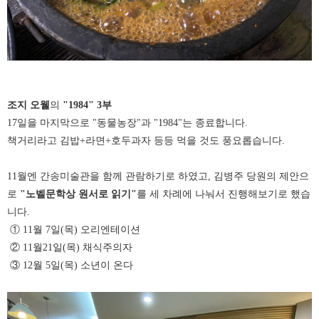
조지
오웰
의
"1984" 3부
17일을 마지막으로 "동물농장"과 "1984"는 종료합니다.
책거리라고 김밥+라면+호두과자 등등 먹을 것도 풍요롭습니다.
11월엔 간송미술관을 함께 관람하기로 하였고, 김병주 당원의 제안으
로
"노벨문학상 원서로 읽기"
를 세 차례에 나눠서 진행해보기로 했습
니다.
① 11월 7일(목) 오리엔테이션
② 11월21일(목) 채식주의자
③ 12월 5일(목) 소년이 온다