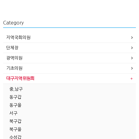
Category
지역국회의원
단체장
광역의원
기초의원
대구지역위원회
중,남구
동구갑
동구을
서구
북구갑
북구을
수성갑